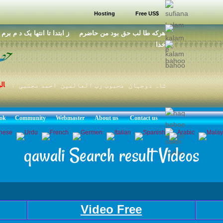
Hosting
Free US$
هرکه طا لب حق بود من حاضرم ز ابتدا تا انتها يک د م برم ط
خدا
برہانال
شہنشاہ دوجہان محبوب رب العالمین احمد مجتبی نوراللہ
ok
Community
Webmaster
About us
Contact us
qawali Search result Videos
Video Free