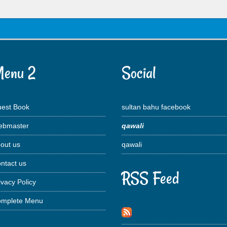
enu 2
Social
est Book
sultan bahu facebook
bmaster
qawali
out us
qawali
ntact us
RSS Feed
ivacy Policy
mplete Menu