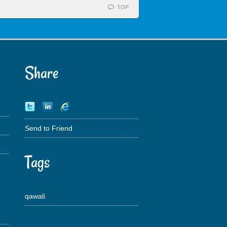
TOP
Share
Send to Friend
Tags
qawali