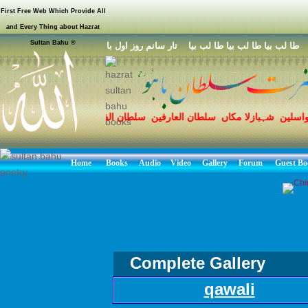
First Free Web Which Provide All
and Every Thing about Hazrat
Sultan Bahu ®
ا لب بيا طا لب بيا طا لب بيا تار سانم روز اول با
واسلین شہبازلا مکاں سلطان العارفین سلطان الفقر مرشد حق سخی سل
 محمد مصطفی صلی اللہ علیہ وسلم کے نام سروری قادری سلسلہ محبو
Home
Books
Audio
Video
Gallery
Forum
Guest Bo
Complete Gallery
qawali