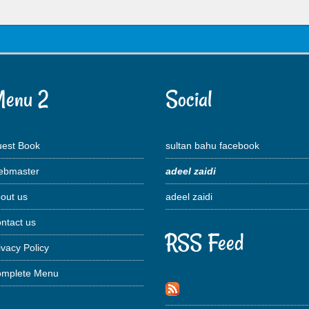
enu 2
Social
est Book
sultan bahu facebook
bmaster
adeel zaidi
out us
adeel zaidi
ntact us
RSS Feed
ivacy Policy
mplete Menu