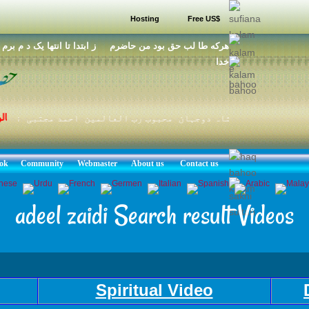
Hosting
Free US$
هرکه طا لب حق بود من حاضرم ز ابتدا تا انتها يک د م برم ط
خدا
برہانال
شہنشاہ دوجہان محبوب رب العالمین احمد مجتبی نوراللہ
ok
Community
Webmaster
About us
Contact us
adeel zaidi Search result Videos
Spiritual Video