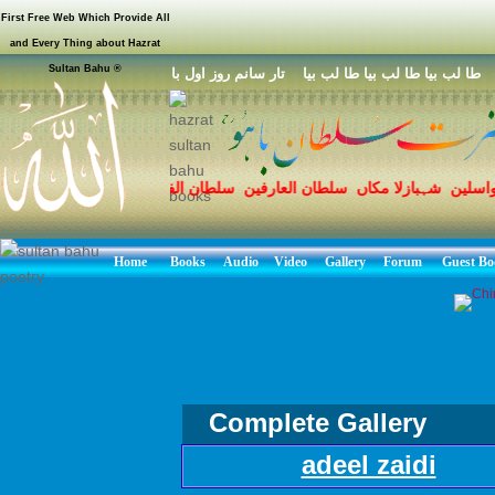
First Free Web Which Provide All
and Every Thing about Hazrat
Sultan Bahu ®
ا لب بيا طا لب بيا طا لب بيا تار سانم روز اول با
واسلین شہبازلا مکاں سلطان العارفین سلطان الفقر مرشد حق سخی سلط
 محمد مصطفی صلی اللہ علیہ وسلم کے نام سروری قادری سلسلہ محبو
Home
Books
Audio
Video
Gallery
Forum
Guest Bo
Complete Gallery
adeel zaidi