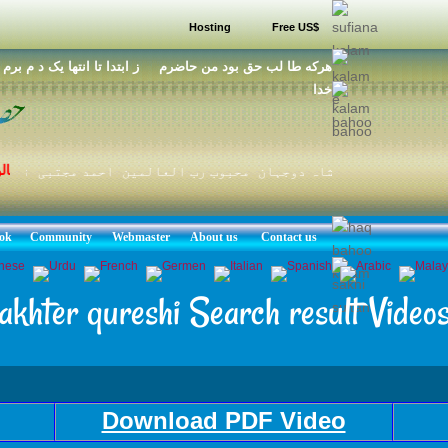
Hosting
Free US$
هرکه طا لب حق بود من حاضرم ز ابتدا تا انتها يک د م برم ط
خدا
برہانال
شہنشاہ دوجہان محبوب رب العالمین احمد مجتبی نوراللہ
ok
Community
Webmaster
About us
Contact us
akhter qureshi Search result Video
Download PDF Video