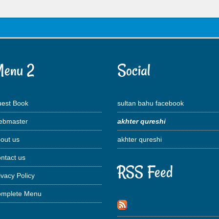
enu 2
Social
est Book
sultan bahu facebook
bmaster
akhter qureshi
out us
akhter qureshi
ntact us
RSS Feed
ivacy Policy
mplete Menu