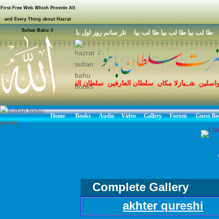
First Free Web Which Provide All
and Every Thing about Hazrat
Sultan Bahu ®
ا لب بيا طا لب بيا طا لب بيا تار سانم روز اول با
واسلین شہبازلا مکاں سلطان العارفین سلطان الفقر مرشد حق سخی سل
 محمد مصطفی صلی اللہ علیہ وسلم کے نام سروری قادری سلسلہ محبو
Home
Books
Audio
Video
Gallery
Forum
Guest Bo
Complete Gallery
akhter qureshi