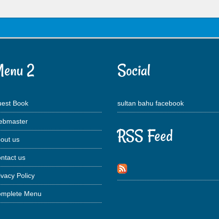
enu 2
Social
est Book
sultan bahu facebook
bmaster
RSS Feed
out us
ntact us
ivacy Policy
mplete Menu