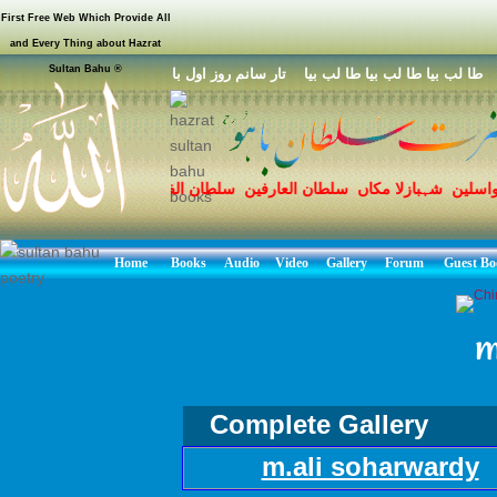
First Free Web Which Provide All
and Every Thing about Hazrat
Sultan Bahu ®
ا لب بيا طا لب بيا طا لب بيا تار سانم روز اول با
واسلین شہبازلا مکاں سلطان العارفین سلطان الفقر مرشد حق سخی سلط
 محمد مصطفی صلی اللہ علیہ وسلم کے نام سروری قادری سلسلہ محبو
Home
Books
Audio
Video
Gallery
Forum
Guest Bo
m
Complete Gallery
m.ali soharwardy