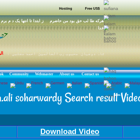
Hosting
Free US$
هرکه طا لب حق بود من حاضرم ز ابتدا تا انتها يک د م برم ط
خدا
برہانال
شہنشاہ دوجہان محبوب رب العالمین احمد مجتبی نوراللہ
ok
Community
Webmaster
About us
Contact us
.ali soharwardy Search result Vide
Download Video